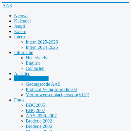
Year
Month
Year
Month
AAS
Nieuws
Kalender
Jeugd
Extern
Intern
Intern 2025-2026
Intern 2024-2025
Informatie
Nederlands
English
Contacten
AasGier
Veilig sportklimaat
Gedragscode AAS
Protocol Veilig sportklimaat
Vertrouwenscontactpersoon(VCP)
Fotos
BBQ2005
BBQ2007
AAS 2006-2007
Braderie 2002
Braderie 2006