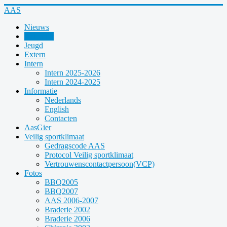
Year
Month
Year
Month
AAS
Nieuws
Kalender
Jeugd
Extern
Intern
Intern 2025-2026
Intern 2024-2025
Informatie
Nederlands
English
Contacten
AasGier
Veilig sportklimaat
Gedragscode AAS
Protocol Veilig sportklimaat
Vertrouwenscontactpersoon(VCP)
Fotos
BBQ2005
BBQ2007
AAS 2006-2007
Braderie 2002
Braderie 2006