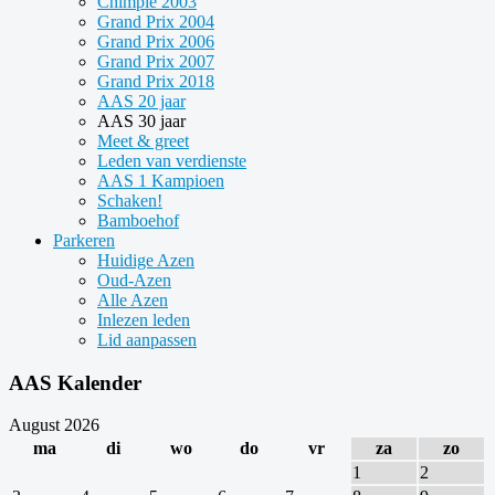
Chimpie 2003
Grand Prix 2004
Grand Prix 2006
Grand Prix 2007
Grand Prix 2018
AAS 20 jaar
AAS 30 jaar
Meet & greet
Leden van verdienste
AAS 1 Kampioen
Schaken!
Bamboehof
Parkeren
Huidige Azen
Oud-Azen
Alle Azen
Inlezen leden
Lid aanpassen
AAS Kalender
August 2026
ma
di
wo
do
vr
za
zo
1
2