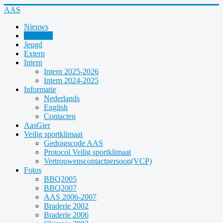
Year
Month
Year
Month
AAS
Nieuws
Kalender
Jeugd
Extern
Intern
Intern 2025-2026
Intern 2024-2025
Informatie
Nederlands
English
Contacten
AasGier
Veilig sportklimaat
Gedragscode AAS
Protocol Veilig sportklimaat
Vertrouwenscontactpersoon(VCP)
Fotos
BBQ2005
BBQ2007
AAS 2006-2007
Braderie 2002
Braderie 2006