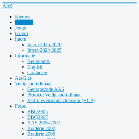
Year
Month
Year
Month
AAS
Nieuws
Kalender
Jeugd
Extern
Intern
Intern 2025-2026
Intern 2024-2025
Informatie
Nederlands
English
Contacten
AasGier
Veilig sportklimaat
Gedragscode AAS
Protocol Veilig sportklimaat
Vertrouwenscontactpersoon(VCP)
Fotos
BBQ2005
BBQ2007
AAS 2006-2007
Braderie 2002
Braderie 2006