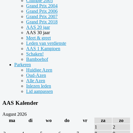
Chimpie 2003
Grand Prix 2004
Grand Prix 2006
Grand Prix 2007
Grand Prix 2018
AAS 20 jaar
AAS 30 jaar
Meet & greet
Leden van verdienste
AAS 1 Kampioen
Schaken!
Bamboehof
Parkeren
Huidige Azen
Oud-Azen
Alle Azen
Inlezen leden
Lid aanpassen
AAS Kalender
August 2026
ma
di
wo
do
vr
za
zo
1
2